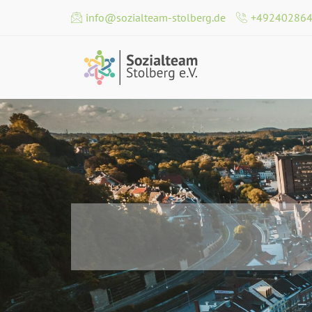
info@sozialteam-stolberg.de
+49240286