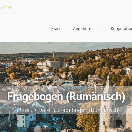
47110
Start
Angebote
Kooperatio
Fragebogen (Rumänisch)
Start
>
Datei
>
Fragebogen (Rumänisch)