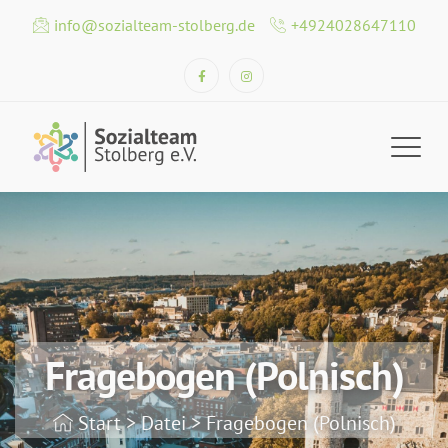
info@sozialteam-stolberg.de
+4924028647110
Fragebogen (Polnisch)
Start
>
Datei
>
Fragebogen (Polnisch)